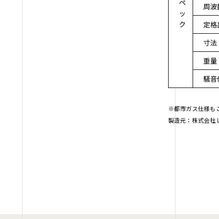
ペ
周波
ッ
ク
定格
寸法
重量
騒音
※都市ガス仕様も
製造元：株式会社