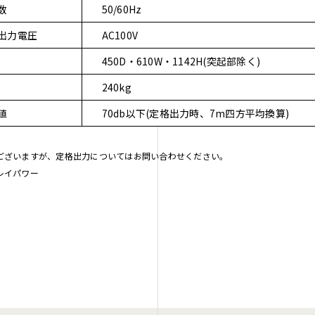
数
50/60Hz
出力電圧
AC100V
450D・610W・1142H(突起部除く)
240kg
値
70db以下(定格出力時、7m四方平均換算)
ございますが、定格出力についてはお問い合わせください。
レイパワー