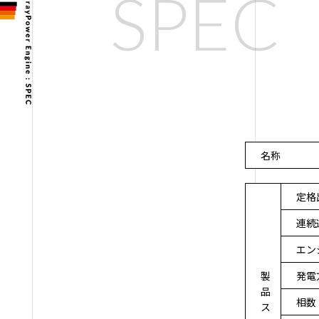
名称
定格
連続
エン
製
発電
品
相数
ス